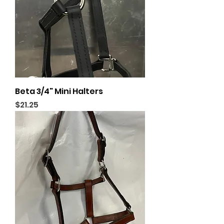
Beta 3/4" Mini Halters
Price
$21.25